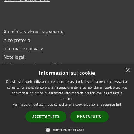
Amministrazione trasparente
Albo pretorio
Informativa privacy
Note legali
Dichiarazione di accessibilità
×
Informazioni sui cookie
Questo sito web utilizza cookie tecnici e assimilati strettamente necessari al
corretto funzionamento e alla navigazione del sito, nonché un cookie tecnico
analitico al solo fine di elaborare informazioni statistiche, aggregate e
RSS
Copyright © 2026 • Comune di
anonime.
Accessibilità
Leno • Powered by
Per maggiori dettagli, può consultare la cookie policy al seguente
link
Privacy
Municipium
Accesso
•
RIFIUTA TUTTO
ACCETTA TUTTO
Cookie
redazione
Mappa del sito
MOSTRA DETTAGLI