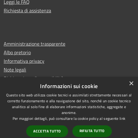
Leggi le FAQ
Richiesta di assistenza
Amministrazione trasparente
Albo pretorio
Informativa privacy
Note legali
Dichiarazione di accessibilità
×
Informazioni sui cookie
Questo sito web utilizza cookie tecnici e assimilati strettamente necessari al
corretto funzionamento e alla navigazione del sito, nonché un cookie tecnico
analitico al solo fine di elaborare informazioni statistiche, aggregate e
RSS
Copyright © 2026 • Comune di
anonime.
Accessibilità
Leno • Powered by
Per maggiori dettagli, può consultare la cookie policy al seguente
link
Privacy
Municipium
Accesso
•
RIFIUTA TUTTO
ACCETTA TUTTO
Cookie
redazione