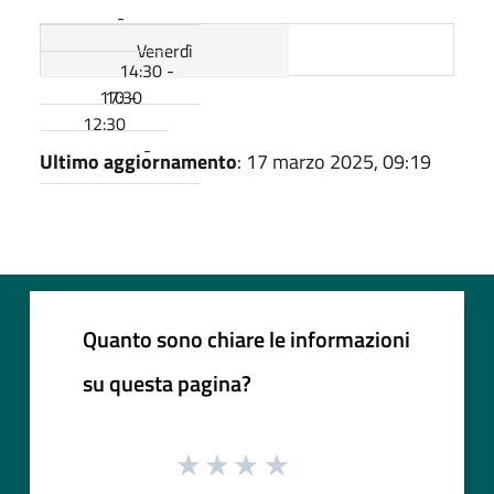
-
Venerdì
14:30 -
17:30
10 -
12:30
-
Ultimo aggiornamento
: 17 marzo 2025, 09:19
Quanto sono chiare le informazioni
su questa pagina?