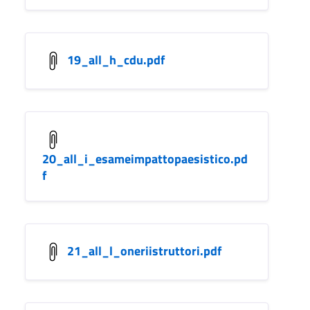
19_all_h_cdu.pdf
20_all_i_esameimpattopaesistico.pd
f
21_all_l_oneriistruttori.pdf