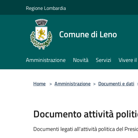
Salta al contenuto principale
Regione Lombardia
Comune di Leno
Amministrazione
Novità
Servizi
Vivere 
Home
>
Amministrazione
>
Documenti e dati
Documento attività politi
Documenti legati all'attività politica del Pres