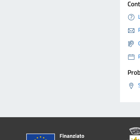
Cont
Prob