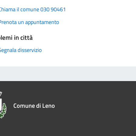
Chiama il comune 030 90461
Prenota un appuntamento
lemi in città
Segnala disservizio
Comune di Leno