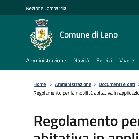
Salta al contenuto principale
Regione Lombardia
Comune di Leno
Amministrazione
Novità
Servizi
Vivere 
Home
>
Amministrazione
>
Documenti e dati
Regolamento per la mobilità abitativa in applicaz
Regolamento per
abitativa in appl