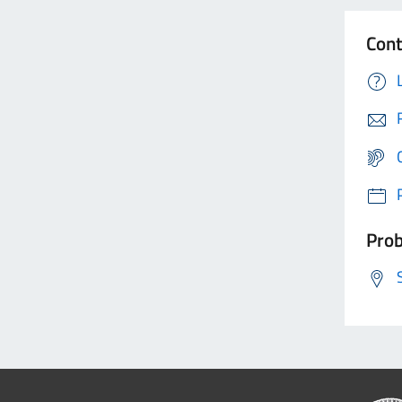
Cont
Prob