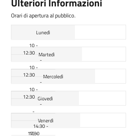
Ulteriori Informazioni
Orari di apertura al pubblico.
Lunedì
10 -
12:30
Martedì
-
10 -
12:30
Mercoledì
-
10 -
12:30
Giovedì
-
-
Venerdì
14:30 -
17:30
10 -