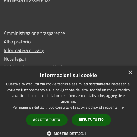
Amministrazione trasparente
Albo pretorio
Informativa privacy
Note legali
Dichiarazione di accessibilità
×
Informazioni sui cookie
Questo sito web utilizza cookie tecnici e assimilati strettamente necessari al
corretto funzionamento e alla navigazione del sito, nonché un cookie tecnico
analitico al solo fine di elaborare informazioni statistiche, aggregate e
RSS
Copyright © 2026 • Comune di
anonime.
Accessibilità
Leno • Powered by
Per maggiori dettagli, può consultare la cookie policy al seguente
link
Privacy
Municipium
Accesso
•
RIFIUTA TUTTO
ACCETTA TUTTO
Cookie
redazione
Mappa del sito
MOSTRA DETTAGLI