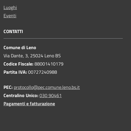
Luoghi
Eventi
CONTATTI
Comune di Leno
Via Dante, 3, 25024 Leno BS
Codice Fiscale:
88001410179
Partita IVA:
00727240988
PEC:
protocollo@pec.comune.leno.bs.it
Centralino Unico:
030 90461
Pagamenti e fatturazione