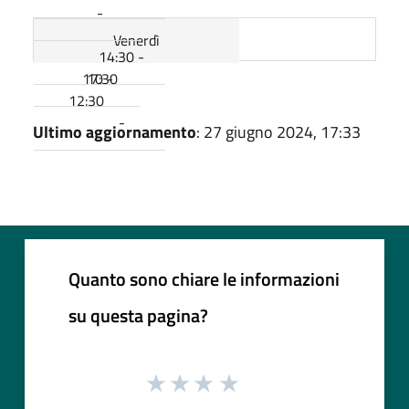
-
Venerdì
14:30 -
17:30
10 -
12:30
-
Ultimo aggiornamento
: 27 giugno 2024, 17:33
Quanto sono chiare le informazioni
su questa pagina?