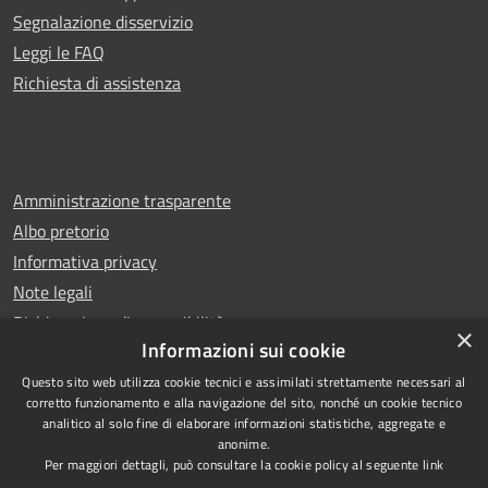
Segnalazione disservizio
Leggi le FAQ
Richiesta di assistenza
Amministrazione trasparente
Albo pretorio
Informativa privacy
Note legali
Dichiarazione di accessibilità
×
Informazioni sui cookie
Questo sito web utilizza cookie tecnici e assimilati strettamente necessari al
corretto funzionamento e alla navigazione del sito, nonché un cookie tecnico
analitico al solo fine di elaborare informazioni statistiche, aggregate e
RSS
Copyright © 2026 • Comune di
anonime.
Accessibilità
Leno • Powered by
Per maggiori dettagli, può consultare la cookie policy al seguente
link