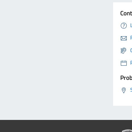
Cont
Prob