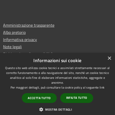
Amministrazione trasparente
Albo pretorio
Informativa privacy
Note legali
Dichiarazione di accessibilità
×
Informazioni sui cookie
Questo sito web utilizza cookie tecnici e assimilati strettamente necessari al
corretto funzionamento e alla navigazione del sito, nonché un cookie tecnico
analitico al solo fine di elaborare informazioni statistiche, aggregate e
RSS
Copyright © 2026 • Comune di
anonime.
Accessibilità
Leno • Powered by
Per maggiori dettagli, può consultare la cookie policy al seguente
link
Privacy
Municipium
Accesso
•
RIFIUTA TUTTO
ACCETTA TUTTO
Cookie
redazione
Mappa del sito
MOSTRA DETTAGLI