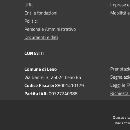
Uffici
Imprese 
Enti e fondazioni
Mobilità e
Politici
Personale Amministrativo
Documenti e dati
CONTATTI
Prenotaz
Comune di Leno
Segnalazi
Via Dante, 3, 25024 Leno BS
Leggi le 
Codice Fiscale:
88001410179
Richiesta 
Partita IVA:
00727240988
PEC:
protocollo@pec.comune.leno.bs.it
Centralino Unico:
030 90461
Questo sito
Pagamenti e fatturazione
navigazio