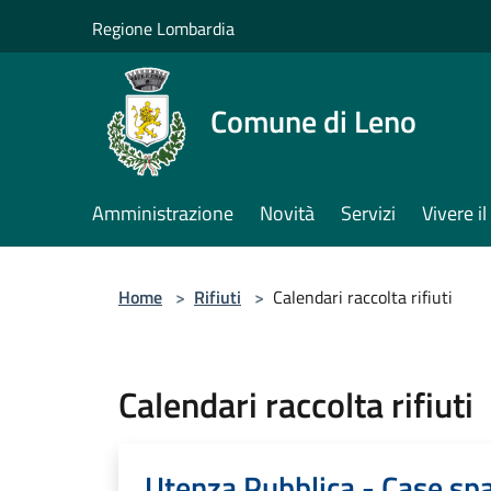
Salta al contenuto principale
Regione Lombardia
Comune di Leno
Amministrazione
Novità
Servizi
Vivere 
Home
>
Rifiuti
>
Calendari raccolta rifiuti
Calendari raccolta rifiuti
Utenza Pubblica - Case spa