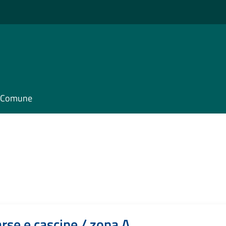
il Comune
rse e cascine / zona A