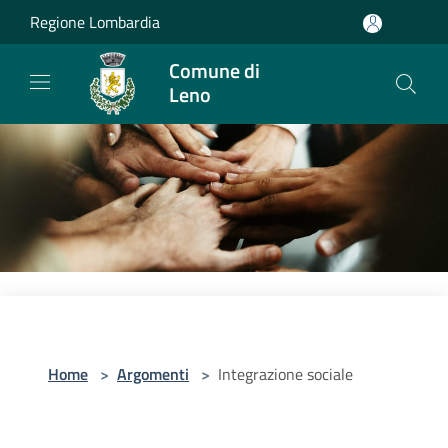
Salta al contenuto principale
Regione Lombardia
Comune di
Leno
Home
>
Argomenti
>
Integrazione sociale