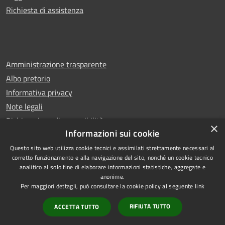
Richiesta di assistenza
Amministrazione trasparente
Albo pretorio
Informativa privacy
Note legali
Dichiarazione di accessibilità
×
Informazioni sui cookie
Questo sito web utilizza cookie tecnici e assimilati strettamente necessari al
corretto funzionamento e alla navigazione del sito, nonché un cookie tecnico
analitico al solo fine di elaborare informazioni statistiche, aggregate e
RSS
Copyright © 2026 • Comune di
anonime.
Accessibilità
Leno • Powered by
Per maggiori dettagli, può consultare la cookie policy al seguente
link
Privacy
Municipium
Accesso
•
RIFIUTA TUTTO
ACCETTA TUTTO
Cookie
redazione