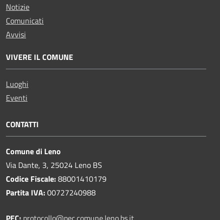
Notizie
Comunicati
Avvisi
VIVERE IL COMUNE
Luoghi
Eventi
CONTATTI
Comune di Leno
Via Dante, 3, 25024 Leno BS
Codice Fiscale:
88001410179
Partita IVA:
00727240988
PEC:
protocollo@pec.comune.leno.bs.it