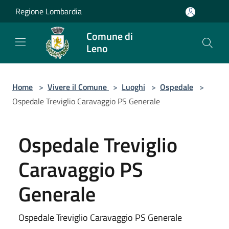
Salta al contenuto principale
Regione Lombardia
Comune di
Leno
Home
>
Vivere il Comune
>
Luoghi
>
Ospedale
>
Ospedale Treviglio Caravaggio PS Generale
Ospedale Treviglio
Caravaggio PS
Generale
Ospedale Treviglio Caravaggio PS Generale