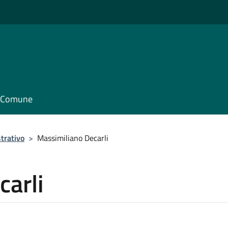
il Comune
trativo
>
Massimiliano Decarli
carli