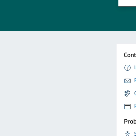
Cont
Prob