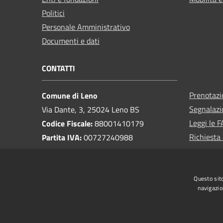
Politici
Personale Amministrativo
Documenti e dati
CONTATTI
Prenotaz
Comune di Leno
Segnalazi
Via Dante, 3, 25024 Leno BS
Leggi le 
Codice Fiscale:
88001410179
Richiesta 
Partita IVA:
00727240988
PEC:
protocollo@pec.comune.leno.bs.it
Centralino Unico:
030 90461
Questo sito
Pagamenti e fatturazione
navigazio