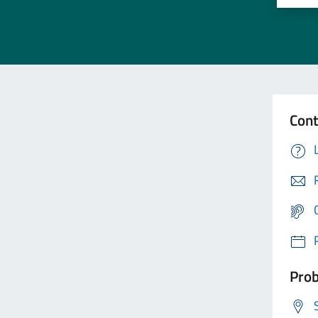
Cont
Prob