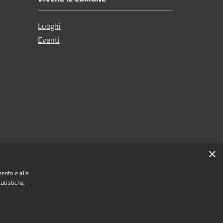
Luoghi
Eventi
×
mento e alla
atistiche,