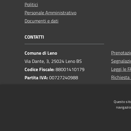
Politici
Personale Amministrativo
Documenti e dati
CONTATTI
Prenotaz
Comune di Leno
Segnalazi
Via Dante, 3, 25024 Leno BS
Leggi le 
Codice Fiscale:
88001410179
Richiesta 
Partita IVA:
00727240988
PEC:
protocollo@pec.comune.leno.bs.it
Centralino Unico:
030 90461
Questo sito
Pagamenti e fatturazione
navigazio